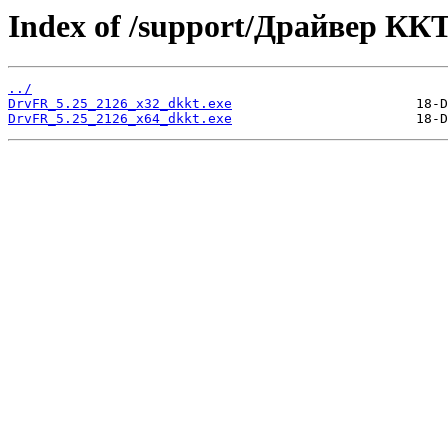
Index of /support/Драйвер ККТ
../
DrvFR_5.25_2126_x32_dkkt.exe
DrvFR_5.25_2126_x64_dkkt.exe